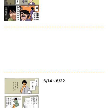
6/14～6/22