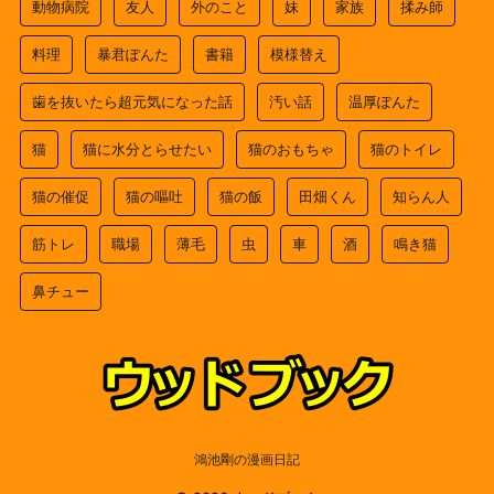
動物病院
友人
外のこと
妹
家族
揉み師
料理
暴君ぽんた
書籍
模様替え
歯を抜いたら超元気になった話
汚い話
温厚ぽんた
猫
猫に水分とらせたい
猫のおもちゃ
猫のトイレ
猫の催促
猫の嘔吐
猫の飯
田畑くん
知らん人
筋トレ
職場
薄毛
虫
車
酒
鳴き猫
鼻チュー
鴻池剛の漫画日記