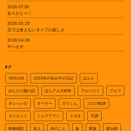
2026.07.26
ありがとー！
2026.05.20
店では食えないタイプの新しさ
2026.04.08
やべえや
タグ
10代の頃
2025年の休み中の日記
ぽんた
ぽんたの腰の話
ぽんアル大戦争
アルバイト
アルフ
オシャレ心
オーナー
ガリくん
ゴロの軌跡
ダイエット
ニャアアアン
メガネ
不調
動物病院
友人
外のこと
妹
家族
揉み師