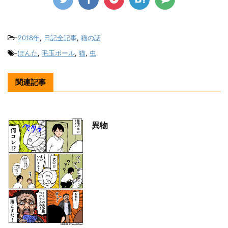
-
2018年
,
日記全記事
,
猫の話
-
ぽんた
,
毛玉ボール
,
猫
,
虫
関連記事
異物