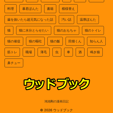
料理
暴君ぽんた
書籍
模様替え
歯を抜いたら超元気になった話
汚い話
温厚ぽんた
猫
猫に水分とらせたい
猫のおもちゃ
猫のトイレ
猫の催促
猫の嘔吐
猫の飯
田畑くん
知らん人
筋トレ
職場
薄毛
虫
車
酒
鳴き猫
鼻チュー
鴻池剛の漫画日記
© 2026 ウッドブック