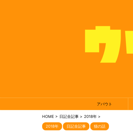
アバウト
HOME
>
日記全記事
>
2018年
>
2018年
日記全記事
猫の話