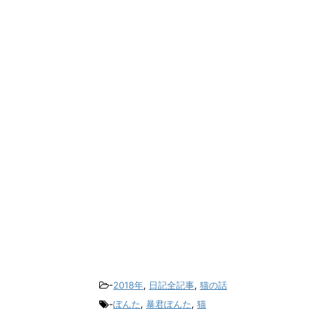
-
2018年
,
日記全記事
,
猫の話
-
ぽんた
,
暴君ぽんた
,
猫