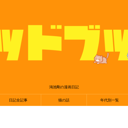
鴻池剛の漫画日記
日記全記事
猫の話
年代別一覧