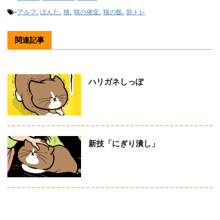
-
アルフ
,
ぽんた
,
猫
,
猫の催促
,
猫の飯
,
筋トレ
関連記事
ハリガネしっぽ
新技「にぎり潰し」