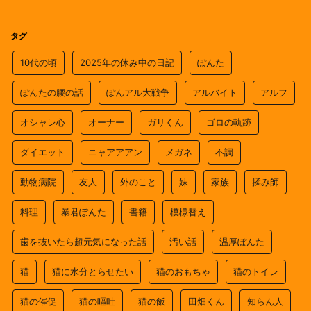
タグ
10代の頃
2025年の休み中の日記
ぽんた
ぽんたの腰の話
ぽんアル大戦争
アルバイト
アルフ
オシャレ心
オーナー
ガリくん
ゴロの軌跡
ダイエット
ニャアアアン
メガネ
不調
動物病院
友人
外のこと
妹
家族
揉み師
料理
暴君ぽんた
書籍
模様替え
歯を抜いたら超元気になった話
汚い話
温厚ぽんた
猫
猫に水分とらせたい
猫のおもちゃ
猫のトイレ
猫の催促
猫の嘔吐
猫の飯
田畑くん
知らん人