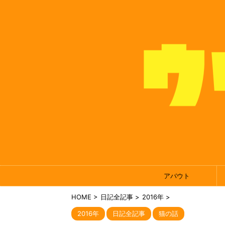
アバウト
HOME
>
日記全記事
>
2016年
>
2016年
日記全記事
猫の話