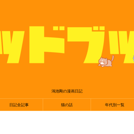
鴻池剛の漫画日記
日記全記事
猫の話
年代別一覧