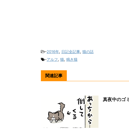
-
2016年
,
日記全記事
,
猫の話
-
アルフ
,
猫
,
鳴き猫
関連記事
真夜中のゴ