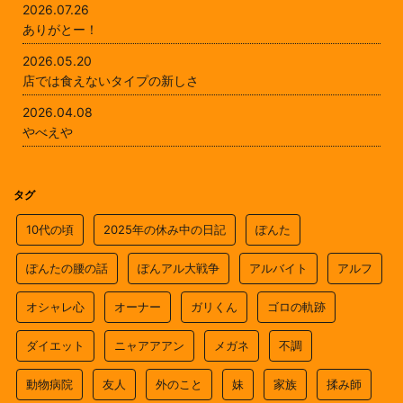
2026.07.26
ありがとー！
2026.05.20
店では食えないタイプの新しさ
2026.04.08
やべえや
タグ
10代の頃
2025年の休み中の日記
ぽんた
ぽんたの腰の話
ぽんアル大戦争
アルバイト
アルフ
オシャレ心
オーナー
ガリくん
ゴロの軌跡
ダイエット
ニャアアアン
メガネ
不調
動物病院
友人
外のこと
妹
家族
揉み師