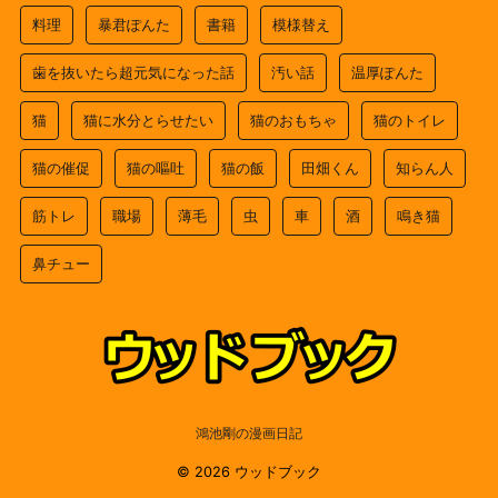
料理
暴君ぽんた
書籍
模様替え
歯を抜いたら超元気になった話
汚い話
温厚ぽんた
猫
猫に水分とらせたい
猫のおもちゃ
猫のトイレ
猫の催促
猫の嘔吐
猫の飯
田畑くん
知らん人
筋トレ
職場
薄毛
虫
車
酒
鳴き猫
鼻チュー
鴻池剛の漫画日記
© 2026 ウッドブック