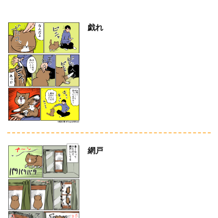
戯れ
網戸