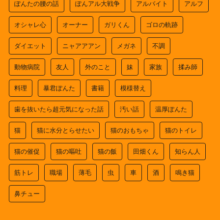
ぽんたの腰の話
ぽんアル大戦争
アルバイト
アルフ
オシャレ心
オーナー
ガリくん
ゴロの軌跡
ダイエット
ニャアアアン
メガネ
不調
動物病院
友人
外のこと
妹
家族
揉み師
料理
暴君ぽんた
書籍
模様替え
歯を抜いたら超元気になった話
汚い話
温厚ぽんた
猫
猫に水分とらせたい
猫のおもちゃ
猫のトイレ
猫の催促
猫の嘔吐
猫の飯
田畑くん
知らん人
筋トレ
職場
薄毛
虫
車
酒
鳴き猫
鼻チュー