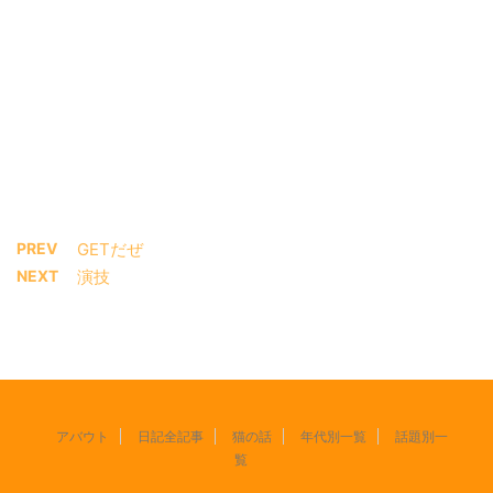
PREV
GETだぜ
NEXT
演技
アバウト
日記全記事
猫の話
年代別一覧
話題別一
覧