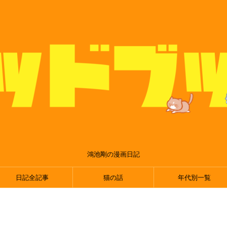
鴻池剛の漫画日記
日記全記事
猫の話
年代別一覧