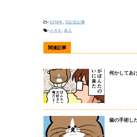
-
2016年
,
日記全記事
-
メガネ
,
友人
関連記事
何かしてあ
歯の手術し