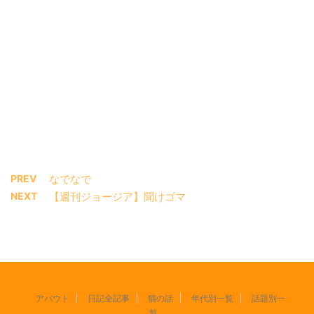
PREV
なでなで
NEXT
【週刊ジョージア】聞けゴマ
アバウト
日記全記事
猫の話
年代別一覧
話題別一
覧