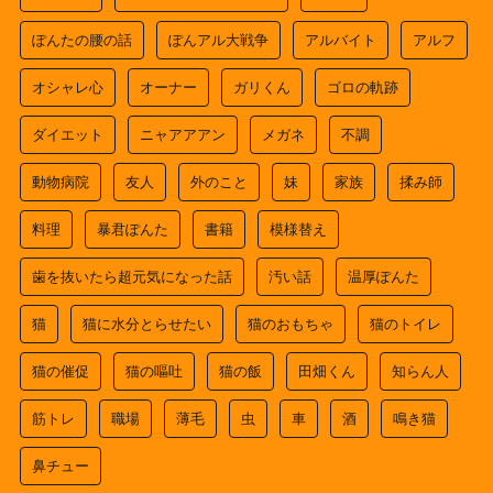
ぽんたの腰の話
ぽんアル大戦争
アルバイト
アルフ
オシャレ心
オーナー
ガリくん
ゴロの軌跡
ダイエット
ニャアアアン
メガネ
不調
動物病院
友人
外のこと
妹
家族
揉み師
料理
暴君ぽんた
書籍
模様替え
歯を抜いたら超元気になった話
汚い話
温厚ぽんた
猫
猫に水分とらせたい
猫のおもちゃ
猫のトイレ
猫の催促
猫の嘔吐
猫の飯
田畑くん
知らん人
筋トレ
職場
薄毛
虫
車
酒
鳴き猫
鼻チュー