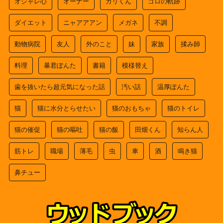
オシャレ心
オーナー
ガリくん
ゴロの軌跡
ダイエット
ニャアアアン
メガネ
不調
動物病院
友人
外のこと
妹
家族
揉み師
料理
暴君ぽんた
書籍
模様替え
歯を抜いたら超元気になった話
汚い話
温厚ぽんた
猫
猫に水分とらせたい
猫のおもちゃ
猫のトイレ
猫の催促
猫の嘔吐
猫の飯
田畑くん
知らん人
筋トレ
職場
薄毛
虫
車
酒
鳴き猫
鼻チュー