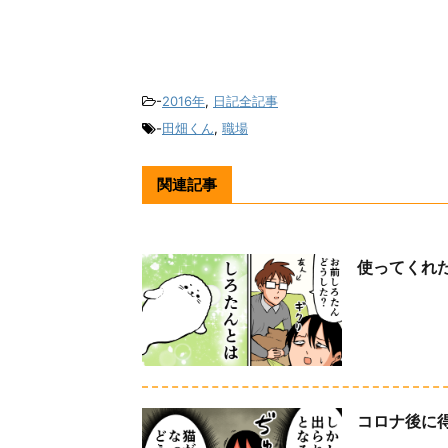
-
2016年
,
日記全記事
-
田畑くん
,
職場
関連記事
使ってくれ
コロナ後に