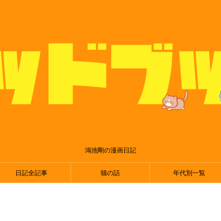
鴻池剛の漫画日記
日記全記事
猫の話
年代別一覧