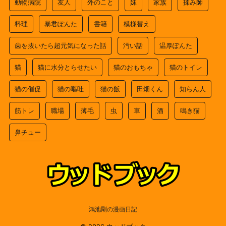
動物病院
友人
外のこと
妹
家族
揉み師
料理
暴君ぽんた
書籍
模様替え
歯を抜いたら超元気になった話
汚い話
温厚ぽんた
猫
猫に水分とらせたい
猫のおもちゃ
猫のトイレ
猫の催促
猫の嘔吐
猫の飯
田畑くん
知らん人
筋トレ
職場
薄毛
虫
車
酒
鳴き猫
鼻チュー
鴻池剛の漫画日記