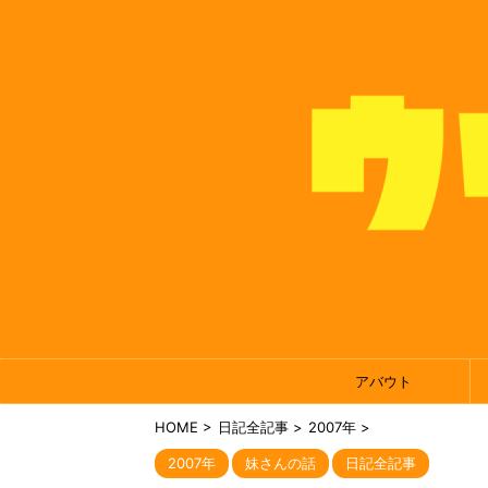
アバウト
HOME
>
日記全記事
>
2007年
>
2007年
妹さんの話
日記全記事