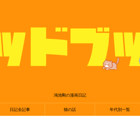
鴻池剛の漫画日記
日記全記事
猫の話
年代別一覧