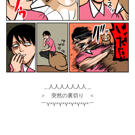
＿人人人人人人人＿
＞ 突然の裏切り ＜
￣Y^Y^Y^Y^Y^Y^Y^￣