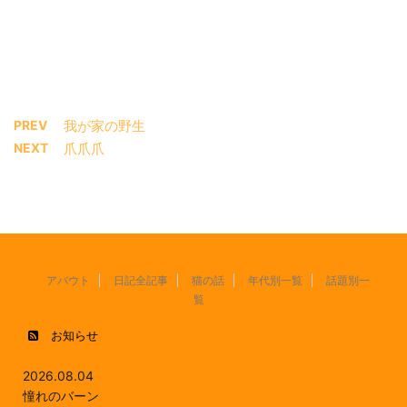
PREV
我が家の野生
NEXT
爪爪爪
アバウト
日記全記事
猫の話
年代別一覧
話題別一
覧
お知らせ
2026.08.04
憧れのバーン