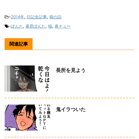
-
2014年
,
日記全記事
,
猫の話
-
ぽんた
,
暴君ぽんた
,
猫
,
鼻チュー
関連記事
長所を見よう
鬼イラついた