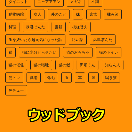
ダイエット
ニャアアアン
メガネ
不調
動物病院
友人
外のこと
妹
家族
揉み師
料理
暴君ぽんた
書籍
模様替え
歯を抜いたら超元気になった話
汚い話
温厚ぽんた
猫
猫に水分とらせたい
猫のおもちゃ
猫のトイレ
猫の催促
猫の嘔吐
猫の飯
田畑くん
知らん人
筋トレ
職場
薄毛
虫
車
酒
鳴き猫
鼻チュー