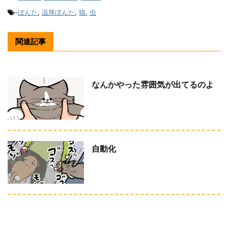
-
ぽんた
,
温厚ぽんた
,
猫
,
虫
関連記事
なんかやった雰囲気が出てるのよ
自動化