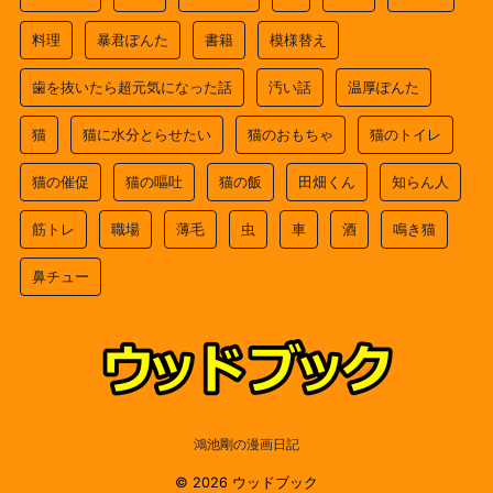
料理
暴君ぽんた
書籍
模様替え
歯を抜いたら超元気になった話
汚い話
温厚ぽんた
猫
猫に水分とらせたい
猫のおもちゃ
猫のトイレ
猫の催促
猫の嘔吐
猫の飯
田畑くん
知らん人
筋トレ
職場
薄毛
虫
車
酒
鳴き猫
鼻チュー
鴻池剛の漫画日記
© 2026 ウッドブック