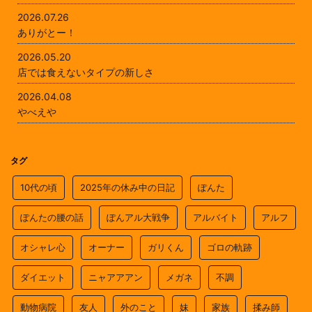
2026.07.26
ありがとー！
2026.05.20
店では食えないタイプの新しさ
2026.04.08
やべえや
タグ
10代の頃
2025年の休み中の日記
ぽんた
ぽんたの腰の話
ぽんアル大戦争
アルバイト
アルフ
オシャレ心
オーナー
ガリくん
ゴロの軌跡
ダイエット
ニャアアアン
メガネ
不調
動物病院
友人
外のこと
妹
家族
揉み師