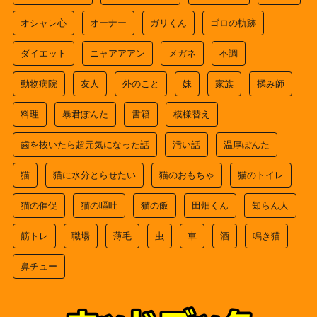
オシャレ心
オーナー
ガリくん
ゴロの軌跡
ダイエット
ニャアアアン
メガネ
不調
動物病院
友人
外のこと
妹
家族
揉み師
料理
暴君ぽんた
書籍
模様替え
歯を抜いたら超元気になった話
汚い話
温厚ぽんた
猫
猫に水分とらせたい
猫のおもちゃ
猫のトイレ
猫の催促
猫の嘔吐
猫の飯
田畑くん
知らん人
筋トレ
職場
薄毛
虫
車
酒
鳴き猫
鼻チュー