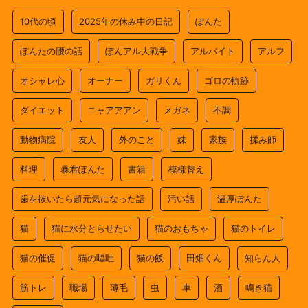
10代の頃
2025年の休み中の日記
ぽんた
ぽんたの腰の話
ぽんアル大戦争
アルバイト
アルフ
オシャレ心
オーナー
ガリくん
ゴロの軌跡
ダイエット
ニャアアアン
メガネ
不調
動物病院
友人
外のこと
妹
家族
揉み師
料理
暴君ぽんた
書籍
模様替え
歯を抜いたら超元気になった話
汚い話
温厚ぽんた
猫
猫に水分とらせたい
猫のおもちゃ
猫のトイレ
猫の催促
猫の嘔吐
猫の飯
田畑くん
知らん人
筋トレ
職場
薄毛
虫
車
酒
鳴き猫