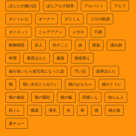
ぽんたの腰の話
ぽんアル大戦争
アルバイト
アルフ
オシャレ心
オーナー
ガリくん
ゴロの軌跡
ダイエット
ニャアアアン
メガネ
不調
動物病院
友人
外のこと
妹
家族
揉み師
料理
暴君ぽんた
書籍
模様替え
歯を抜いたら超元気になった話
汚い話
温厚ぽんた
猫
猫に水分とらせたい
猫のおもちゃ
猫のトイレ
猫の催促
猫の嘔吐
猫の飯
田畑くん
知らん人
筋トレ
職場
薄毛
虫
車
酒
鳴き猫
鼻チュー