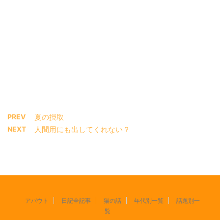
PREV
夏の摂取
NEXT
人間用にも出してくれない？
アバウト
日記全記事
猫の話
年代別一覧
話題別一
覧