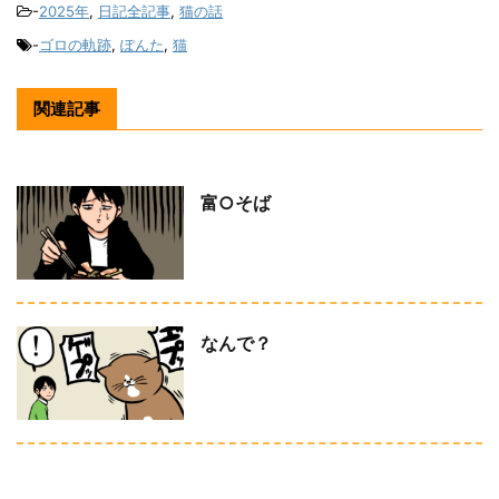
-
2025年
,
日記全記事
,
猫の話
-
ゴロの軌跡
,
ぽんた
,
猫
関連記事
富○そば
なんで？