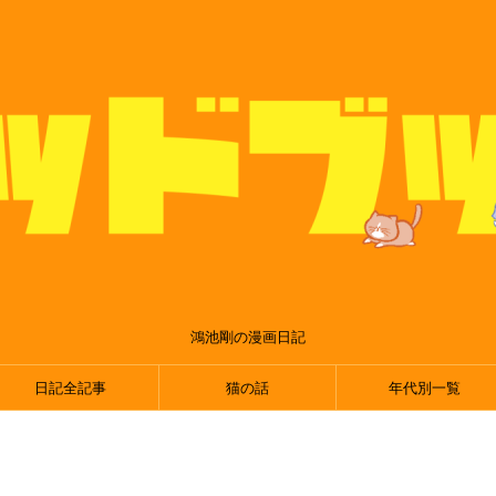
鴻池剛の漫画日記
日記全記事
猫の話
年代別一覧