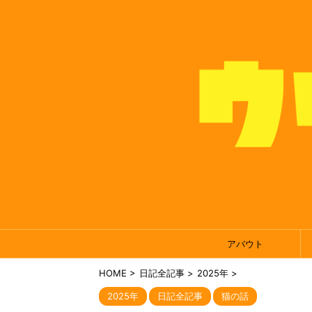
アバウト
HOME
>
日記全記事
>
2025年
>
2025年
日記全記事
猫の話