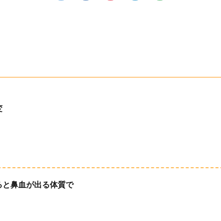
変
ると鼻血が出る体質で