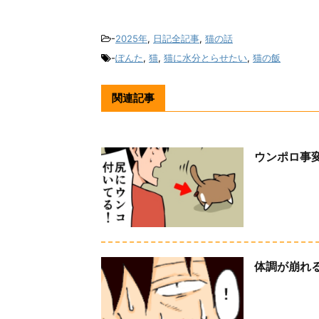
-
2025年
,
日記全記事
,
猫の話
-
ぽんた
,
猫
,
猫に水分とらせたい
,
猫の飯
関連記事
ウンポロ事
体調が崩れ