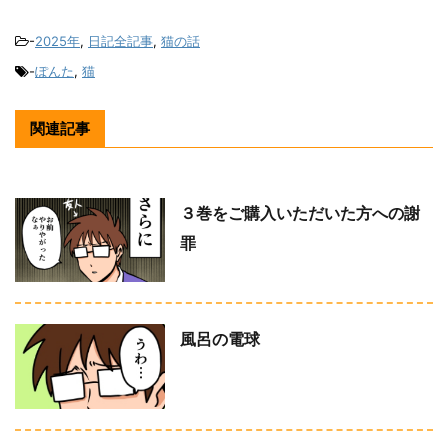
-
2025年
,
日記全記事
,
猫の話
-
ぽんた
,
猫
関連記事
３巻をご購入いただいた方への謝
罪
風呂の電球