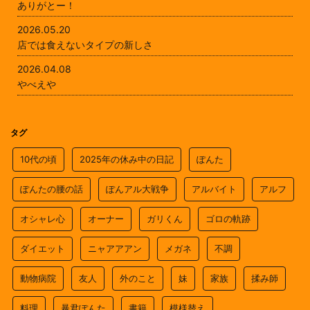
ありがとー！
2026.05.20
店では食えないタイプの新しさ
2026.04.08
やべえや
タグ
10代の頃
2025年の休み中の日記
ぽんた
ぽんたの腰の話
ぽんアル大戦争
アルバイト
アルフ
オシャレ心
オーナー
ガリくん
ゴロの軌跡
ダイエット
ニャアアアン
メガネ
不調
動物病院
友人
外のこと
妹
家族
揉み師
料理
暴君ぽんた
書籍
模様替え