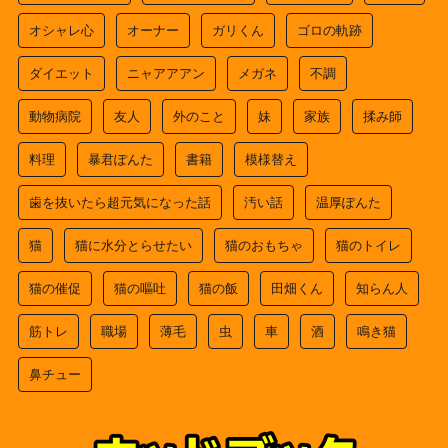
オシャレ心
オーナー
ガリくん
ゴロの軌跡
ダイエット
ニャアアアン
メガネ
不調
動物病院
友人
外のこと
妹
家族
揉み師
料理
暴君ぽんた
書籍
模様替え
歯を抜いたら超元気になった話
汚い話
温厚ぽんた
猫
猫に水分とらせたい
猫のおもちゃ
猫のトイレ
猫の催促
猫の嘔吐
猫の飯
田畑くん
知らん人
筋トレ
職場
薄毛
虫
車
酒
鳴き猫
鼻チュー