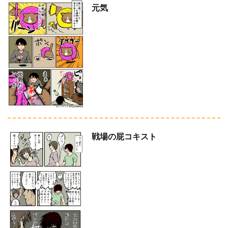
元気
戦場の屁コキスト