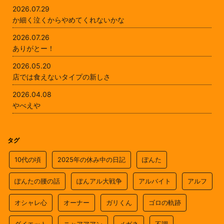
2026.07.29
か細く泣くからやめてくれないかな
2026.07.26
ありがとー！
2026.05.20
店では食えないタイプの新しさ
2026.04.08
やべえや
タグ
10代の頃
2025年の休み中の日記
ぽんた
ぽんたの腰の話
ぽんアル大戦争
アルバイト
アルフ
オシャレ心
オーナー
ガリくん
ゴロの軌跡
ダイエット
ニャアアアン
メガネ
不調