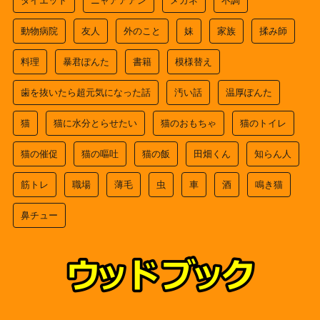
動物病院
友人
外のこと
妹
家族
揉み師
料理
暴君ぽんた
書籍
模様替え
歯を抜いたら超元気になった話
汚い話
温厚ぽんた
猫
猫に水分とらせたい
猫のおもちゃ
猫のトイレ
猫の催促
猫の嘔吐
猫の飯
田畑くん
知らん人
筋トレ
職場
薄毛
虫
車
酒
鳴き猫
鼻チュー