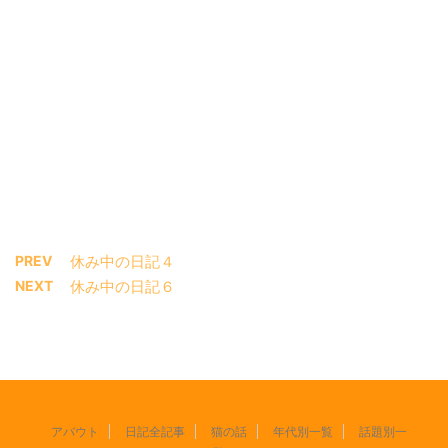
PREV
休み中の日記４
NEXT
休み中の日記６
アバウト
日記全記事
猫の話
年代別一覧
話題別一