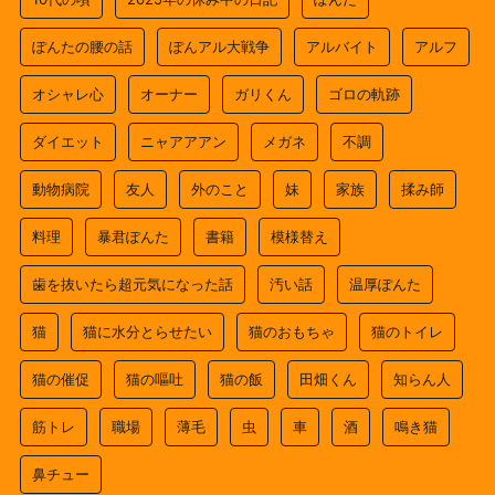
ぽんたの腰の話
ぽんアル大戦争
アルバイト
アルフ
オシャレ心
オーナー
ガリくん
ゴロの軌跡
ダイエット
ニャアアアン
メガネ
不調
動物病院
友人
外のこと
妹
家族
揉み師
料理
暴君ぽんた
書籍
模様替え
歯を抜いたら超元気になった話
汚い話
温厚ぽんた
猫
猫に水分とらせたい
猫のおもちゃ
猫のトイレ
猫の催促
猫の嘔吐
猫の飯
田畑くん
知らん人
筋トレ
職場
薄毛
虫
車
酒
鳴き猫
鼻チュー