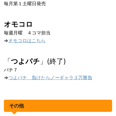
毎月第１土曜日発売
オモコロ
毎週月曜 ４コマ担当
⇒
オモコロはこちら
「
つよパチ
」(終了)
パチ７
⇒
つよパチ 負けたらノーギャラ３万勝負
その他