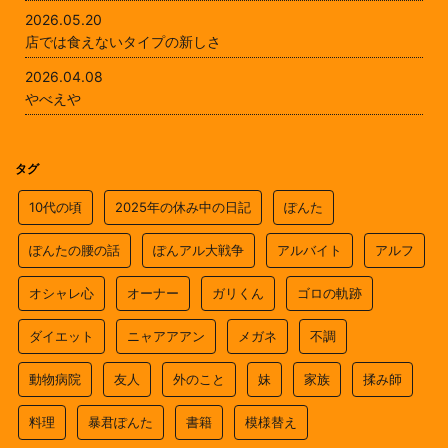
2026.05.20
店では食えないタイプの新しさ
2026.04.08
やべえや
タグ
10代の頃
2025年の休み中の日記
ぽんた
ぽんたの腰の話
ぽんアル大戦争
アルバイト
アルフ
オシャレ心
オーナー
ガリくん
ゴロの軌跡
ダイエット
ニャアアアン
メガネ
不調
動物病院
友人
外のこと
妹
家族
揉み師
料理
暴君ぽんた
書籍
模様替え